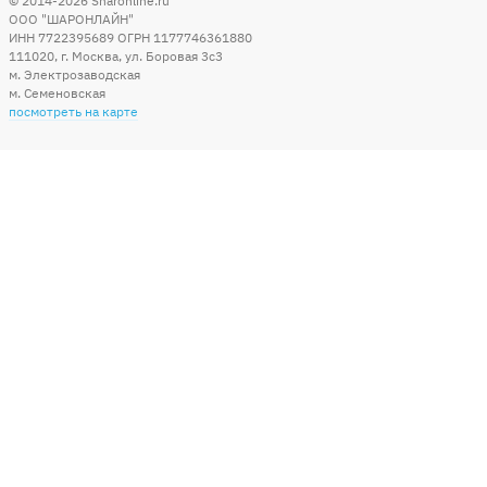
© 2014-2026
Sharonline.ru
ООО "ШАРОНЛАЙН"
ИНН 7722395689 ОГРН 1177746361880
111020
,
г. Москва
,
ул. Боровая 3c3
м. Электрозаводская
м. Семеновская
посмотреть на карте
Мы в социальных сетях
Способы оплаты
+7 (495) 215-56-05
КРУГЛОСУТОЧНО 24/7
заказать звонок
info@sharonline.ru
написать письмо