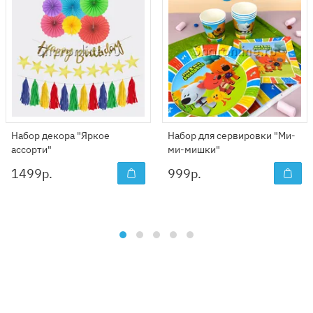
Набор декора "Яркое
Набор для сервировки "Ми-
ассорти"
ми-мишки"
1499
р.
999
р.