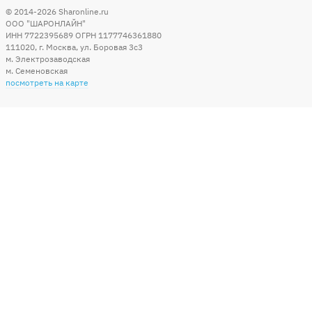
© 2014-2026
Sharonline.ru
ООО "ШАРОНЛАЙН"
ИНН 7722395689 ОГРН 1177746361880
111020
,
г. Москва
,
ул. Боровая 3c3
м. Электрозаводская
м. Семеновская
посмотреть на карте
Мы в социальных сетях
Способы оплаты
+7 (495) 215-56-05
КРУГЛОСУТОЧНО 24/7
заказать звонок
info@sharonline.ru