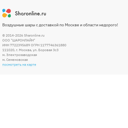
Воздушные шары с доставкой по Москве и области недорого!
© 2014-2026
Sharonline.ru
ООО "ШАРОНЛАЙН"
ИНН 7722395689 ОГРН 1177746361880
111020
,
г. Москва
,
ул. Боровая 3c3
м. Электрозаводская
м. Семеновская
посмотреть на карте
Мы в социальных сетях
Способы оплаты