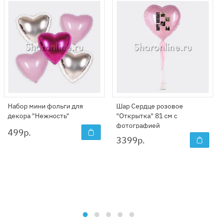
Набор мини фольги для
Шар Сердце розовое
декора "Нежность"
"Открытка" 81 см с
фотографией
499
р.
3399
р.