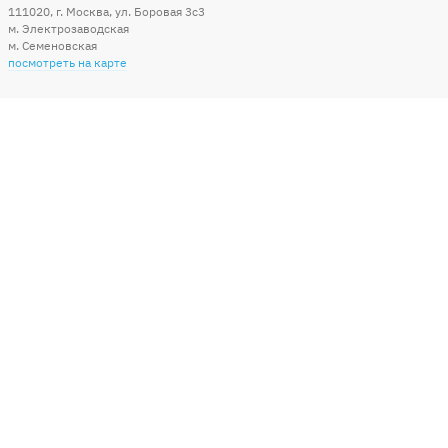
111020
,
г. Москва
,
ул. Боровая 3c3
м. Электрозаводская
м. Семеновская
посмотреть на карте
Мы в социальных сетях
Способы оплаты
+7 (495) 215-56-05
КРУГЛОСУТОЧНО 24/7
заказать звонок
info@sharonline.ru
написать письмо