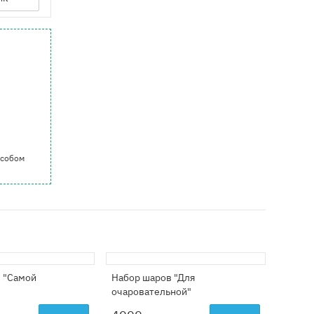
особом
в "Самой
Набор шаров "Для
Сет из
очаровательной"
цвето