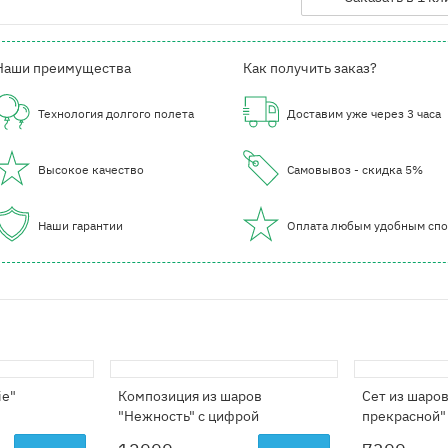
Наши преимущества
Как получить заказ?
Технология долгого полета
Доставим уже через 3 часа
Высокое качество
Самовывоз - скидка 5%
Наши гарантии
Оплата любым удобным сп
ie"
Композиция из шаров
Сет из шаро
"Нежность" с цифрой
прекрасной"