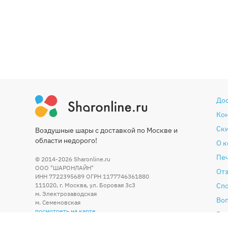
До
Ко
Ски
Воздушные шары с доставкой по Москве и
области недорого!
О 
Печ
© 2014-2026
Sharonline.ru
ООО "ШАРОНЛАЙН"
От
ИНН 7722395689 ОГРН 1177746361880
111020
,
г. Москва
,
ул. Боровая 3c3
Сп
м. Электрозаводская
Во
м. Семеновская
посмотреть на карте
Гар