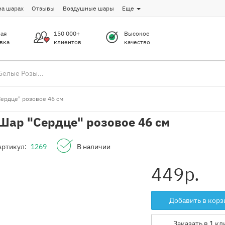
на шарах
Отзывы
Воздушные шары
Еще
ая
150 000+
Высокое
вка
клиентов
качество
ердце" розовое 46 см
Шар "Сердце" розовое 46 см
Артикул:
1269
В наличии
449
р.
Добавить в корз
Заказать в 1 кл