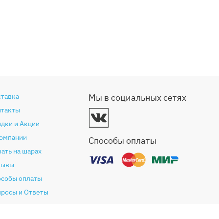
ставка
Мы в социальных сетях
нтакты
дки и Акции
компании
Способы оплаты
ать на шарах
зывы
особы оплаты
просы и Ответы
антия и возврат