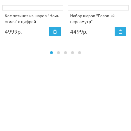
Композиция из шаров "Ночь
Набор шаров "Розовый
стиля" с цифрой
перламутр"
4999
р.
4499
р.