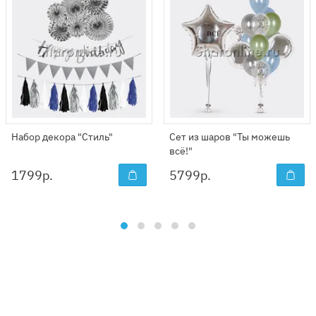
Набор декора "Стиль"
Сет из шаров "Ты можешь
всё!"
1799
р.
5799
р.