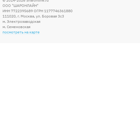
© 2014-2026
Sharonline.ru
ООО "ШАРОНЛАЙН"
ИНН 7722395689 ОГРН 1177746361880
111020
,
г. Москва
,
ул. Боровая 3c3
м. Электрозаводская
м. Семеновская
посмотреть на карте
Мы в социальных сетях
Способы оплаты
+7 (495) 215-56-05
КРУГЛОСУТОЧНО 24/7
заказать звонок
info@sharonline.ru
написать письмо