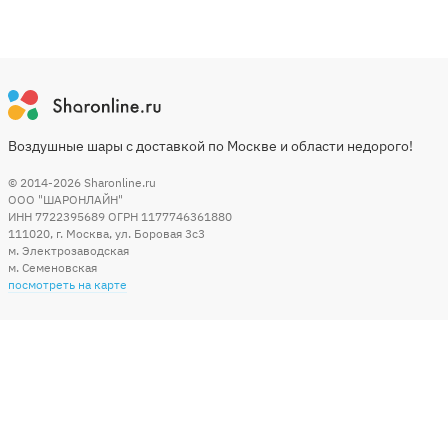
Воздушные шары с доставкой по Москве и области недорого!
© 2014-2026
Sharonline.ru
ООО "ШАРОНЛАЙН"
ИНН 7722395689 ОГРН 1177746361880
111020
,
г. Москва
,
ул. Боровая 3c3
м. Электрозаводская
м. Семеновская
посмотреть на карте
Мы в социальных сетях
Способы оплаты