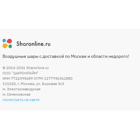
Воздушные шары с доставкой по Москве и области недорого!
© 2014-2026
Sharonline.ru
ООО "ШАРОНЛАЙН"
ИНН 7722395689 ОГРН 1177746361880
111020
,
г. Москва
,
ул. Боровая 3c3
м. Электрозаводская
м. Семеновская
посмотреть на карте
Мы в социальных сетях