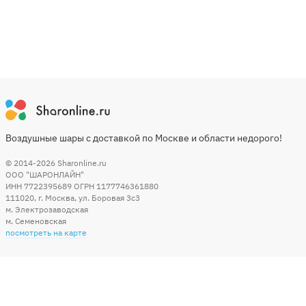
Воздушные шары с доставкой по Москве и области недорого!
© 2014-2026
Sharonline.ru
ООО "ШАРОНЛАЙН"
ИНН 7722395689 ОГРН 1177746361880
111020
,
г. Москва
,
ул. Боровая 3c3
м. Электрозаводская
м. Семеновская
посмотреть на карте
Мы в социальных сетях