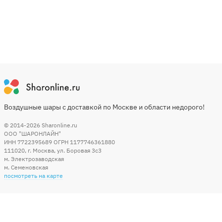
Воздушные шары с доставкой по Москве и области недорого!
© 2014-2026
Sharonline.ru
ООО "ШАРОНЛАЙН"
ИНН 7722395689 ОГРН 1177746361880
111020
,
г. Москва
,
ул. Боровая 3c3
м. Электрозаводская
м. Семеновская
посмотреть на карте
Мы в социальных сетях