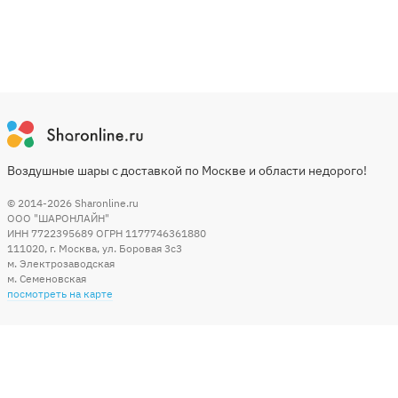
Воздушные шары с доставкой по Москве и области недорого!
© 2014-2026
Sharonline.ru
ООО "ШАРОНЛАЙН"
ИНН 7722395689 ОГРН 1177746361880
111020
,
г. Москва
,
ул. Боровая 3c3
м. Электрозаводская
м. Семеновская
посмотреть на карте
Мы в социальных сетях