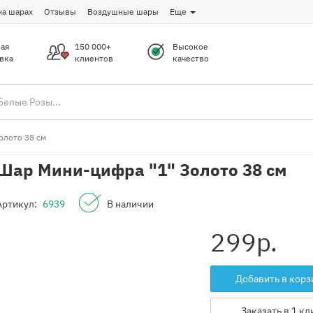
на шарах
Отзывы
Воздушные шары
Еще
ая
150 000+
Высокое
вка
клиентов
качество
олото 38 см
Шар Мини-цифра "1" Золото 38 см
Артикул:
6939
В наличии
299
р.
Добавить в корз
Заказать в 1 кл