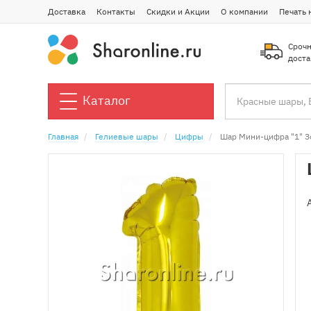
Доставка
Контакты
Скидки и Акции
О компании
Печать 
Срочн
доста
Каталог
Главная
Гелиевые шары
Цифры
Шар Мини-цифра "1" З