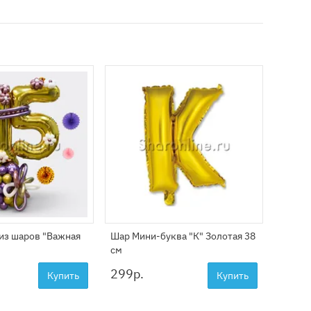
из шаров "Важная
Шар Мини-буква "К" Золотая 38
Шар Ми
см
см
299
р.
299
р
Купить
Купить