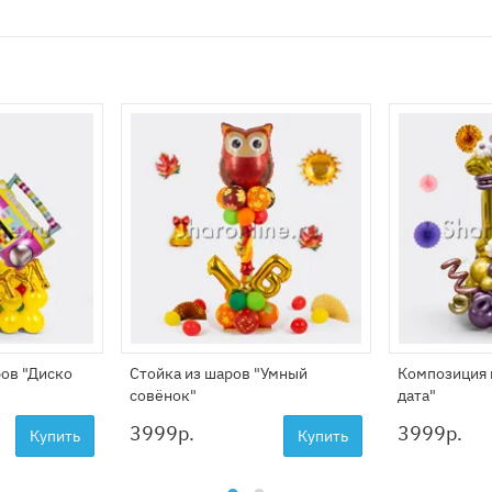
ов "Диско
Стойка из шаров "Умный
Композиция 
совёнок"
дата"
3999
р.
3999
р.
Купить
Купить