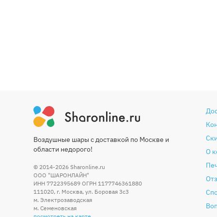
До
Ко
Ски
Воздушные шары с доставкой по Москве и
области недорого!
О 
Печ
© 2014-2026
Sharonline.ru
ООО "ШАРОНЛАЙН"
От
ИНН 7722395689 ОГРН 1177746361880
111020
,
г. Москва
,
ул. Боровая 3c3
Сп
м. Электрозаводская
Во
м. Семеновская
посмотреть на карте