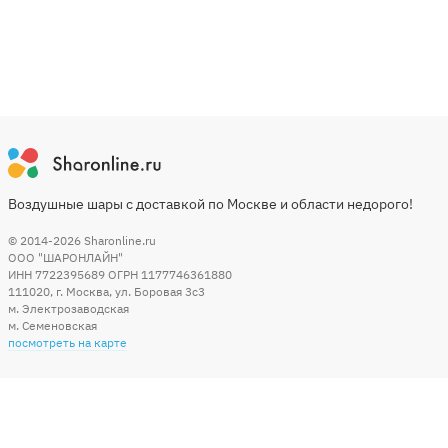
Воздушные шары с доставкой по Москве и области недорого!
© 2014-2026
Sharonline.ru
ООО "ШАРОНЛАЙН"
ИНН 7722395689 ОГРН 1177746361880
111020
,
г. Москва
,
ул. Боровая 3c3
м. Электрозаводская
м. Семеновская
посмотреть на карте
Мы в социальных сетях