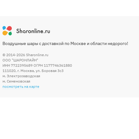
Воздушные шары с доставкой по Москве и области недорого!
© 2014-2026
Sharonline.ru
ООО "ШАРОНЛАЙН"
ИНН 7722395689 ОГРН 1177746361880
111020
,
г. Москва
,
ул. Боровая 3c3
м. Электрозаводская
м. Семеновская
посмотреть на карте
Мы в социальных сетях
Способы оплаты