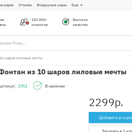
на шарах
Отзывы
Воздушные шары
Еще
ая
150 000+
Высокое
вка
клиентов
качество
 10 шаров лиловые мечты
Фонтан из 10 шаров лиловые мечты
Артикул:
1951
В наличии
2299
р.
Добавить в корз
Заказать в 1 кл