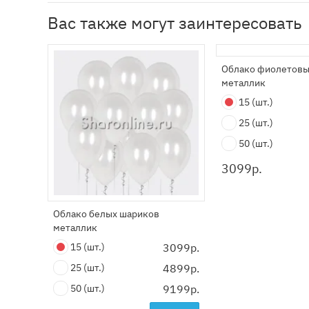
Вас также могут заинтересовать
Облако фиолетовы
металлик
15
(шт.)
25
(шт.)
50
(шт.)
3099
р.
Облако белых шариков
металлик
15
(шт.)
3099р.
25
(шт.)
4899р.
50
(шт.)
9199р.