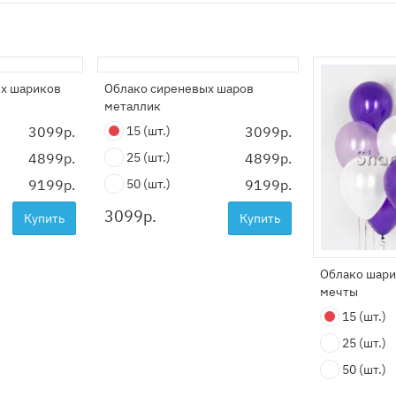
х шариков
Облако сиреневых шаров
металлик
3099р.
15
(шт.)
3099р.
4899р.
25
(шт.)
4899р.
9199р.
50
(шт.)
9199р.
3099
р.
Купить
Купить
Облако шар
мечты
15
(шт.)
25
(шт.)
50
(шт.)