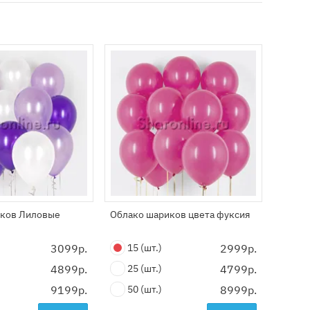
Больш
2999
иков Лиловые
Облако шариков цвета фуксия
3099р.
15
(шт.)
2999р.
4899р.
25
(шт.)
4799р.
9199р.
50
(шт.)
8999р.