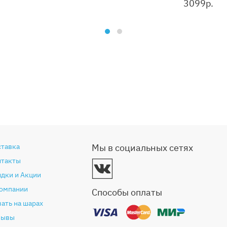
3099
р.
ставка
Мы в социальных сетях
нтакты
дки и Акции
компании
Способы оплаты
ать на шарах
зывы