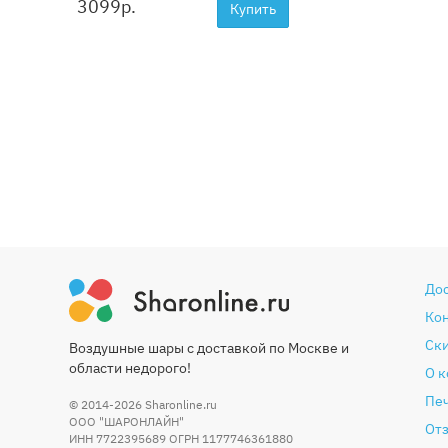
3099
р.
Купить
До
Ко
Ски
Воздушные шары с доставкой по Москве и
области недорого!
О 
Печ
© 2014-2026
Sharonline.ru
ООО "ШАРОНЛАЙН"
От
ИНН 7722395689 ОГРН 1177746361880