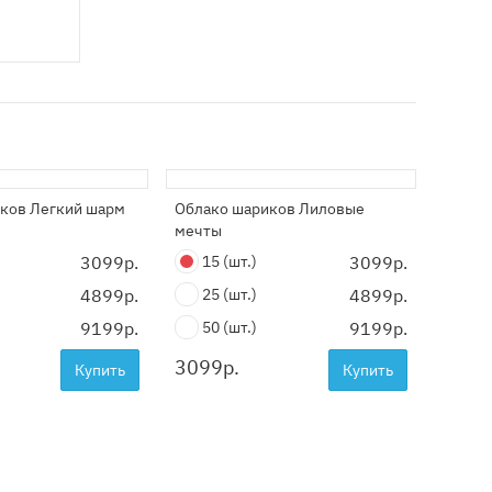
ков Легкий шарм
Облако шариков Лиловые
Больш
мечты
3099р.
15
(шт.)
3099р.
2999
4899р.
25
(шт.)
4899р.
9199р.
50
(шт.)
9199р.
3099
р.
Купить
Купить