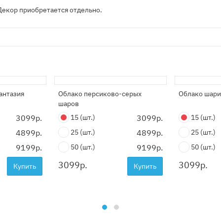
Декор приобретается отдельно.
антазия
Облако персиково-серых
Облако шари
шаров
3099р.
15
(шт.)
3099р.
15
(шт.)
4899р.
25
(шт.)
4899р.
25
(шт.)
9199р.
50
(шт.)
9199р.
50
(шт.)
3099
р.
3099
р.
Купить
Купить