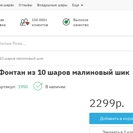
на шарах
Отзывы
Воздушные шары
Еще
ая
150 000+
Высокое
вка
клиентов
качество
 10 шаров малиновый шик
Фонтан из 10 шаров малиновый шик
Артикул:
1950
В наличии
2299
р.
Добавить в корз
Заказать в 1 кл