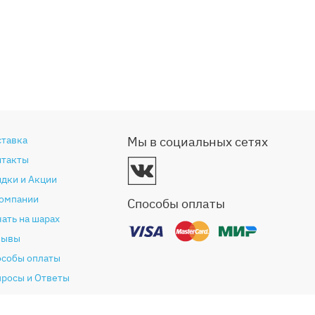
ставка
Мы в социальных сетях
нтакты
дки и Акции
компании
Способы оплаты
ать на шарах
зывы
особы оплаты
просы и Ответы
антия и возврат