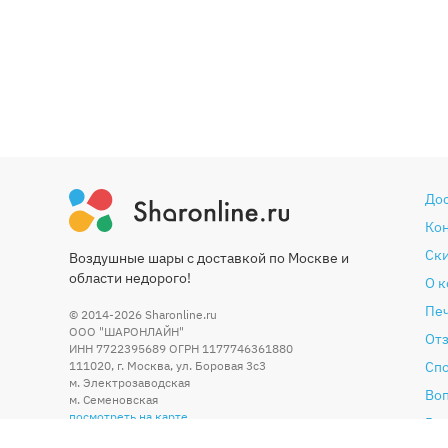
До
Ко
Ски
Воздушные шары с доставкой по Москве и
области недорого!
О 
Печ
© 2014-2026
Sharonline.ru
ООО "ШАРОНЛАЙН"
От
ИНН 7722395689 ОГРН 1177746361880
111020
,
г. Москва
,
ул. Боровая 3c3
Сп
м. Электрозаводская
Во
м. Семеновская
посмотреть на карте
Гар