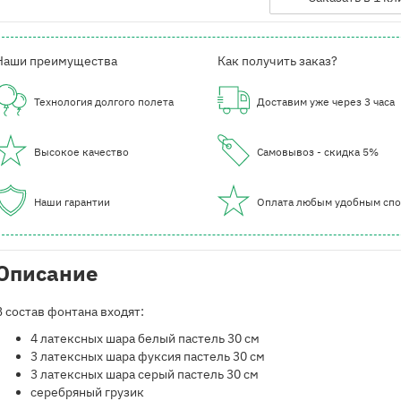
Наши преимущества
Как получить заказ?
Технология долгого полета
Доставим уже через 3 часа
Высокое качество
Самовывоз - скидка 5%
Наши гарантии
Оплата любым удобным сп
Описание
В состав фонтана входят:
​4 латексных шара белый пастель 30 см
3 латексных шара фуксия пастель 30 см
3 латексных шара серый пастель 30 см
серебряный грузик