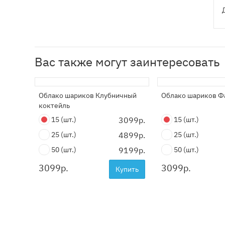
Вас также могут заинтересовать
Облако шариков Клубничный
Облако шариков Ф
коктейль
15
(шт.)
3099р.
15
(шт.)
25
(шт.)
4899р.
25
(шт.)
50
(шт.)
9199р.
50
(шт.)
3099
р.
3099
р.
Купить