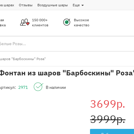
на шарах
Отзывы
Воздушные шары
Еще
ая
150 000+
Высокое
вка
клиентов
качество
шаров "Барбоскины" Роза"
Фонтан из шаров "Барбоскины" Роза
Артикул:
2971
В наличии
3699р.
3999р.