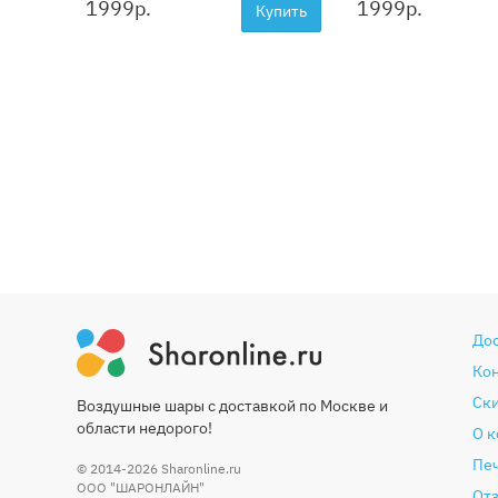
1999
р.
1999
р.
Купить
До
Ко
Ски
Воздушные шары с доставкой по Москве и
области недорого!
О 
Печ
© 2014-2026
Sharonline.ru
ООО "ШАРОНЛАЙН"
От