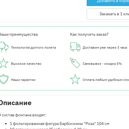
Добавить в корз
Заказать в 1 кл
Наши преимущества
Как получить заказ?
Технология долгого полета
Доставим уже через 3 часа
Высокое качество
Самовывоз - скидка 5%
Наши гарантии
Оплата любым удобным сп
Описание
В состав фонтана входят:
​1 фольгированная фигура Барбоскины "Роза" 104 см