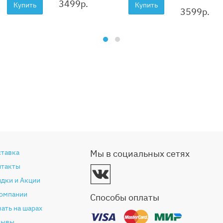
3499
р.
Купить
Купить
3599
р.
ставка
Мы в социальных сетях
нтакты
дки и Акции
компании
Способы оплаты
ать на шарах
зывы