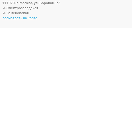
111020
,
г. Москва
,
ул. Боровая 3c3
м. Электрозаводская
м. Семеновская
посмотреть на карте
Мы в социальных сетях
Способы оплаты
+7 (495) 215-56-05
КРУГЛОСУТОЧНО 24/7
заказать звонок
info@sharonline.ru
написать письмо