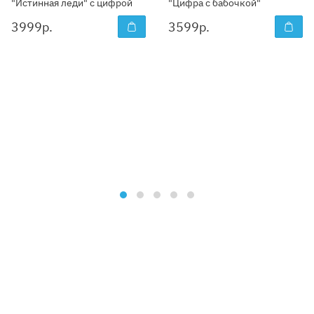
"Истинная леди" с цифрой
"Цифра с бабочкой"
3999
р.
3599
р.