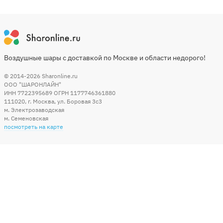
Воздушные шары с доставкой по Москве и области недорого!
© 2014-2026
Sharonline.ru
ООО "ШАРОНЛАЙН"
ИНН 7722395689 ОГРН 1177746361880
111020
,
г. Москва
,
ул. Боровая 3c3
м. Электрозаводская
м. Семеновская
посмотреть на карте
Мы в социальных сетях
Способы оплаты