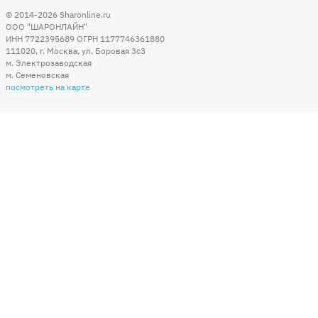
© 2014-2026
Sharonline.ru
ООО "ШАРОНЛАЙН"
ИНН 7722395689 ОГРН 1177746361880
111020
,
г. Москва
,
ул. Боровая 3c3
м. Электрозаводская
м. Семеновская
посмотреть на карте
Мы в социальных сетях
Способы оплаты
+7 (495) 215-56-05
КРУГЛОСУТОЧНО 24/7
заказать звонок
info@sharonline.ru