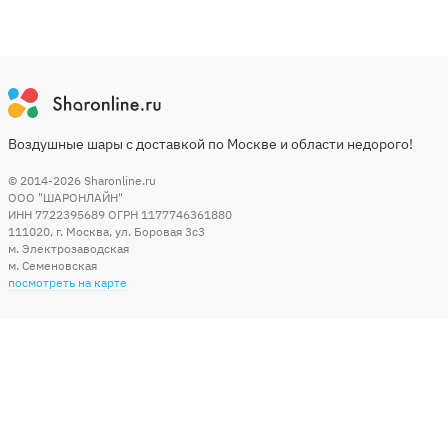
Воздушные шары с доставкой по Москве и области недорого!
© 2014-2026
Sharonline.ru
ООО "ШАРОНЛАЙН"
ИНН 7722395689 ОГРН 1177746361880
111020
,
г. Москва
,
ул. Боровая 3c3
м. Электрозаводская
м. Семеновская
посмотреть на карте
Мы в социальных сетях
Способы оплаты