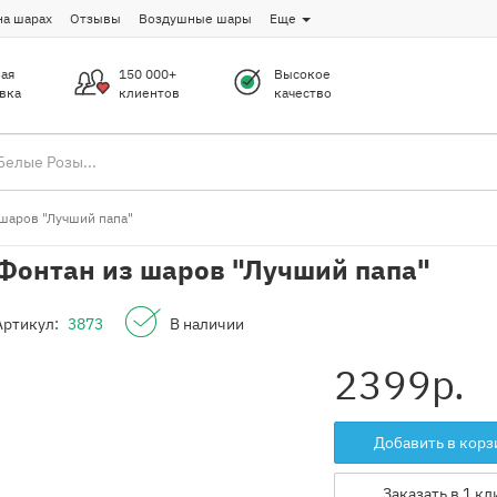
на шарах
Отзывы
Воздушные шары
Еще
ая
150 000+
Высокое
вка
клиентов
качество
шаров "Лучший папа"
Фонтан из шаров "Лучший папа"
Артикул:
3873
В наличии
2399
р.
Добавить в корз
Заказать в 1 кл