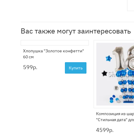
Вас также могут заинтересовать
Хлопушка "Золотое конфетти"
60 см
599
р.
Купить
Композиция из ша
"Стильная дата" дл
4599
р.