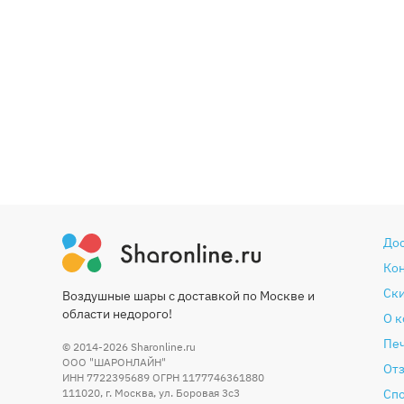
До
Ко
Ски
Воздушные шары с доставкой по Москве и
области недорого!
О 
Печ
© 2014-2026
Sharonline.ru
ООО "ШАРОНЛАЙН"
От
ИНН 7722395689 ОГРН 1177746361880
111020
,
г. Москва
,
ул. Боровая 3c3
Сп