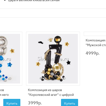
Царь и великий князь всея семьи
Композиция 
"Мужской ст
4999
р.
ров
Композиция из шаров
я него
"Королевский агат" с цифрой
3999
р.
Купить
Купить