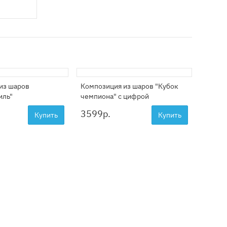
из шаров
Композиция из шаров "Кубок
Компо
иль"
чемпиона" с цифрой
"Мотоц
3599
р.
2799
Купить
Купить