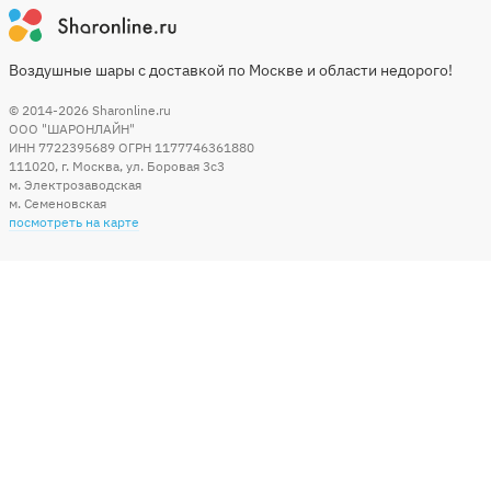
Воздушные шары с доставкой по Москве и области недорого!
© 2014-2026
Sharonline.ru
ООО "ШАРОНЛАЙН"
ИНН 7722395689 ОГРН 1177746361880
111020
,
г. Москва
,
ул. Боровая 3c3
м. Электрозаводская
м. Семеновская
посмотреть на карте
Мы в социальных сетях
Способы оплаты
+7 (495) 215-56-05