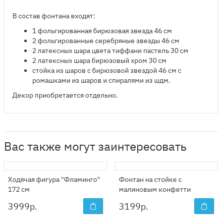
В состав фонтана входят:
​1 фольгированная бирюзовая звезда 46 см
2 фольгированные серебряные звезды 46 см
2 латексных шара цвета тиффани пастель 30 см
2 латексных шара бирюзовый хром 30 см
стойка из шаров с бирюзовой звездой 46 см с
ромашками из шаров и спиралями из шдм.
Декор приобретается отдельно.
Вас также могут заинтересовать
Ходячая фигура "Фламинго"
Фонтан на стойке с
172 см
малиновым конфетти
3999
р.
3199
р.