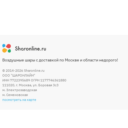
Воздушные шары с доставкой по Москве и области недорого!
© 2014-2026
Sharonline.ru
ООО "ШАРОНЛАЙН"
ИНН 7722395689 ОГРН 1177746361880
111020
,
г. Москва
,
ул. Боровая 3c3
м. Электрозаводская
м. Семеновская
посмотреть на карте
Мы в социальных сетях