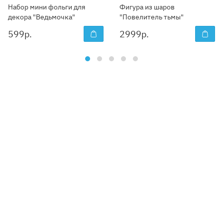
Набор мини фольги для
Фигура из шаров
декора "Ведьмочка"
"Повелитель тьмы"
599
р.
2999
р.