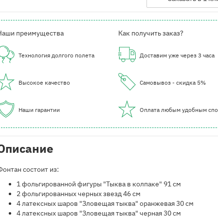
Наши преимущества
Как получить заказ?
Технология долгого полета
Доставим уже через 3 часа
Высокое качество
Самовывоз - скидка 5%
Наши гарантии
Оплата любым удобным сп
Описание
Фонтан состоит из:
1 фольгированной фигуры "Тыква в колпаке" 91 см
2 фольгированных черных звезд 46 см
4 латексных шаров "Зловещая тыква" оранжевая 30 см
4 латексных шаров "Зловещая тыква" черная 30 см