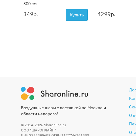
300 см
349
р.
4299
р.
Купить
До
Ко
Ски
Воздушные шары с доставкой по Москве и
области недорого!
О 
Печ
© 2014-2026
Sharonline.ru
ООО "ШАРОНЛАЙН"
От
ИНН 7722395689 ОГРН 1177746361880