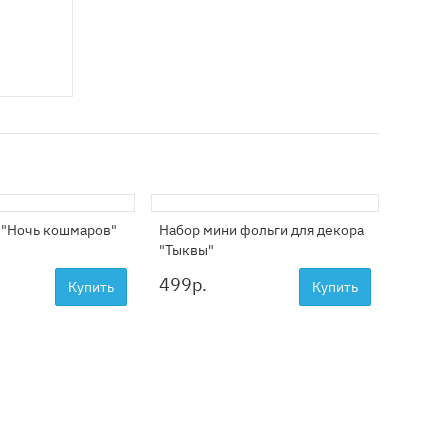
 "Ночь кошмаров"
Набор мини фольги для декора
"Тыквы"
499
р.
Купить
Купить