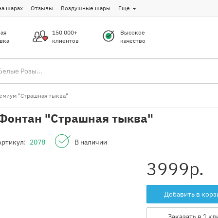
на шарах
Отзывы
Воздушные шары
Еще
ая
150 000+
Высокое
вка
клиентов
качество
емиум "Страшная тыква"
Фонтан "Страшная тыква"
Артикул:
2078
В наличии
3999
р.
Добавить в корз
Заказать в 1 кл