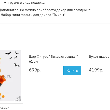
грузик в виде подарка
Дополнительно можно приобрести декор для праздника:
- Набор мини фольги для декора "Тыквы"
Шар Фигура "Тыква страшная"
Букет шаров
61 см
699
р.
4199
р.
Купить
вовин"