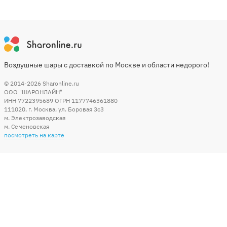
Воздушные шары с доставкой по Москве и области недорого!
© 2014-2026
Sharonline.ru
ООО "ШАРОНЛАЙН"
ИНН 7722395689 ОГРН 1177746361880
111020
,
г. Москва
,
ул. Боровая 3c3
м. Электрозаводская
м. Семеновская
посмотреть на карте
Мы в социальных сетях
Способы оплаты