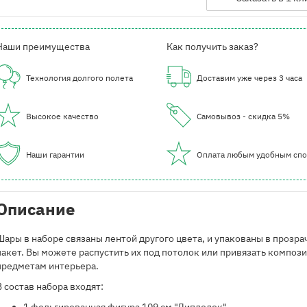
Наши преимущества
Как получить заказ?
Технология долгого полета
Доставим уже через 3 часа
Высокое качество
Самовывоз - скидка 5%
Наши гарантии
Оплата любым удобным сп
Описание
Шары в наборе связаны лентой другого цвета, и упакованы в прозр
пакет. Вы можете распустить их под потолок или привязать композ
предметам интерьера.
В состав набора входят: