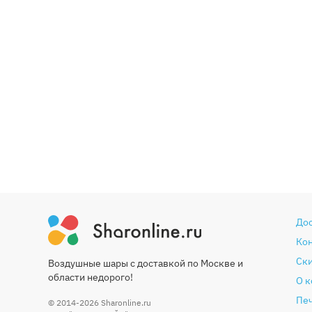
До
Ко
Ски
Воздушные шары с доставкой по Москве и
области недорого!
О 
Печ
© 2014-2026
Sharonline.ru