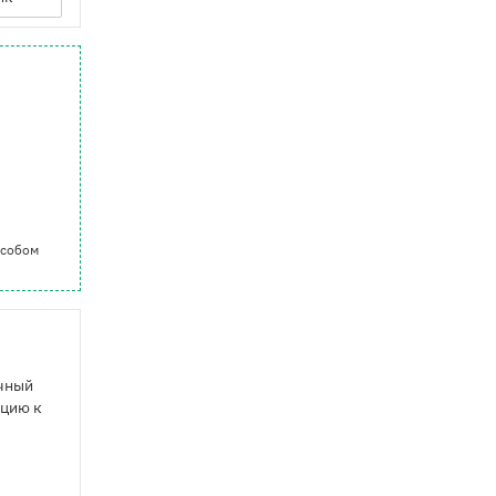
особом
ачный
ицию к