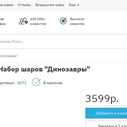
на шарах
Отзывы
Воздушные шары
Еще
ая
150 000+
Высокое
вка
клиентов
качество
Динозавры"
Набор шаров "Динозавры"
Артикул:
6073
В наличии
3599
р.
Добавить в корз
Заказать в 1 кл