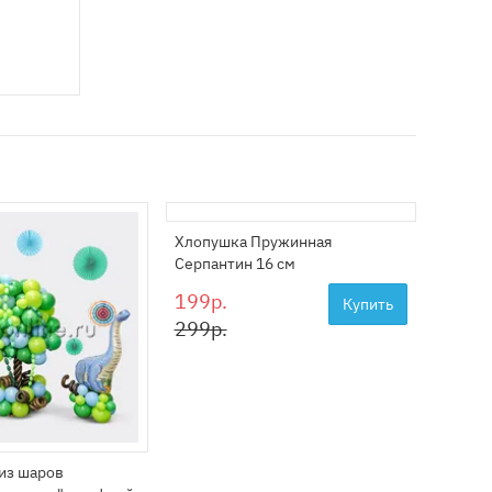
Хлопушка Пружинная
Гирлян
Серпантин 16 см
Рожде
199р.
449р
Купить
299р.
549р
из шаров