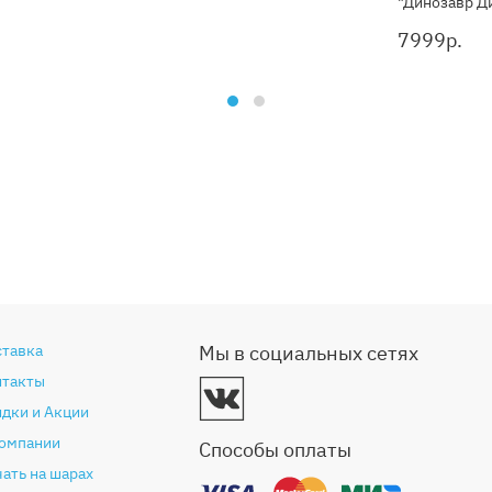
"Динозавр Д
7999
р.
ставка
Мы в социальных сетях
нтакты
дки и Акции
компании
Способы оплаты
ать на шарах