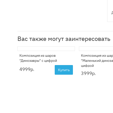
Вас также могут заинтересовать
Композиция из шаров
Композиция из ша
"Динозавры" с цифрой
"Маленький диноза
цифрой
4999
р.
Купить
3999
р.