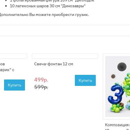
1 фольгированная фигура 109 см "Диплодок"
10 латексных шаров 30 см "Динозавры"
Дополнительно Вы можете приобрести грузик.
ров
Свеча-фонтан 12 см
врик" с
499р.
Купить
Купить
599р.
Композиция 