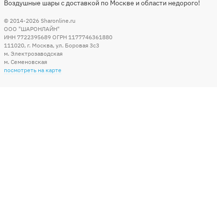
Воздушные шары с доставкой по Москве и области недорого!
© 2014-2026
Sharonline.ru
ООО "ШАРОНЛАЙН"
ИНН 7722395689 ОГРН 1177746361880
111020
,
г. Москва
,
ул. Боровая 3c3
м. Электрозаводская
м. Семеновская
посмотреть на карте
Мы в социальных сетях
Способы оплаты
+7 (495) 215-56-05
КРУГЛОСУТОЧНО 24/7
заказать звонок