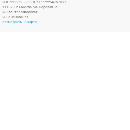
ИНН 7722395689 ОГРН 1177746361880
111020
,
г. Москва
,
ул. Боровая 3c3
м. Электрозаводская
м. Семеновская
посмотреть на карте
Мы в социальных сетях
Способы оплаты
+7 (495) 215-56-05
КРУГЛОСУТОЧНО 24/7
заказать звонок
info@sharonline.ru
написать письмо