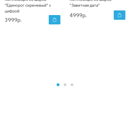
"Единорог сиреневый" с
"Заветная дата"
цифрой
4999
р.
3999
р.