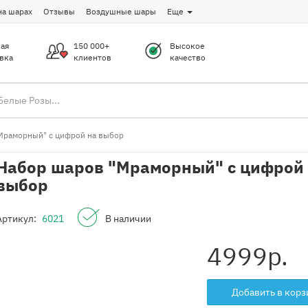
на шарах
Отзывы
Воздушные шары
Еще
ая
150 000+
Высокое
вка
клиентов
качество
Мраморный" с цифрой на выбор
Набор шаров "Мраморный" с цифрой
выбор
Артикул:
6021
В наличии
4999
р.
Добавить в корз