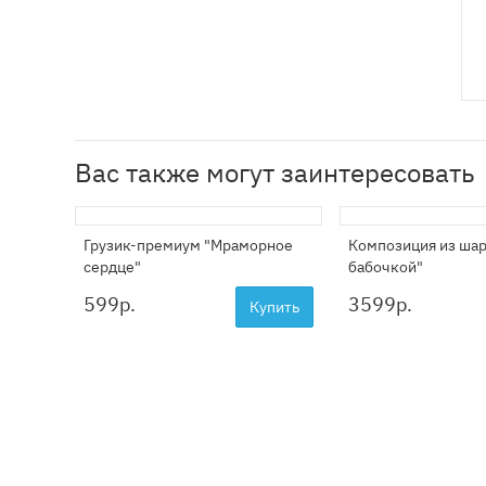
Вас также могут заинтересовать
Грузик-премиум "Мраморное
Композиция из шар
сердце"
бабочкой"
599
р.
3599
р.
Купить