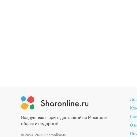
До
Ко
Ски
Воздушные шары с доставкой по Москве и
области недорого!
О 
Печ
© 2014-2026
Sharonline.ru