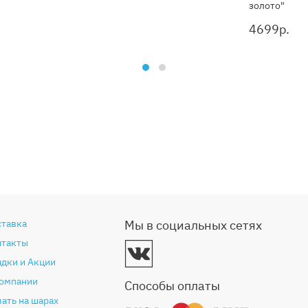
золото"
4699
р.
ставка
Мы в социальных сетях
нтакты
дки и Акции
компании
Способы оплаты
ать на шарах