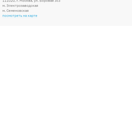
111020
,
г. Москва
,
ул. Боровая 3c3
м. Электрозаводская
м. Семеновская
посмотреть на карте
Мы в социальных сетях
Способы оплаты
+7 (495) 215-56-05
КРУГЛОСУТОЧНО 24/7
заказать звонок
info@sharonline.ru
написать письмо