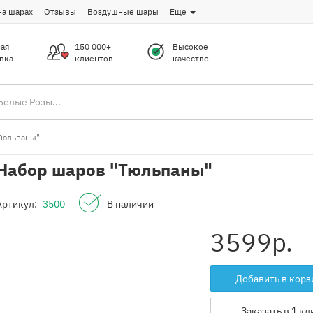
на шарах
Отзывы
Воздушные шары
Еще
ая
150 000+
Высокое
вка
клиентов
качество
Тюльпаны"
Набор шаров "Тюльпаны"
Артикул:
3500
В наличии
3599
р.
Добавить в корз
Заказать в 1 кл