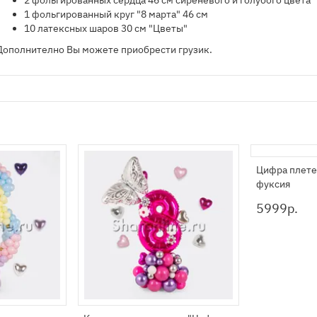
2 фольгированных сердца 46 см сиреневого и голубого цвета
1 фольгированный круг "8 марта" 46 см
10 латексных шаров 30 см "Цветы"
Дополнително Вы можете приобрести грузик.
Цифра плете
фуксия
5999
р.