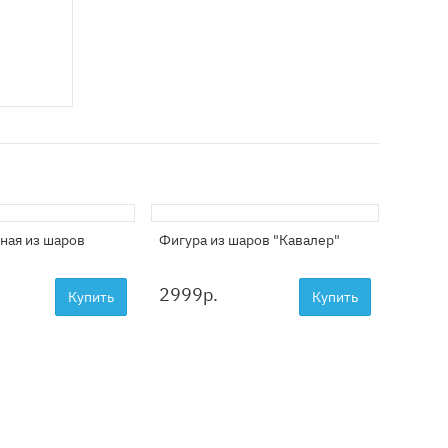
ная из шаров
Фигура из шаров "Кавалер"
Фигура
цвета
2999
р.
4999
Купить
Купить