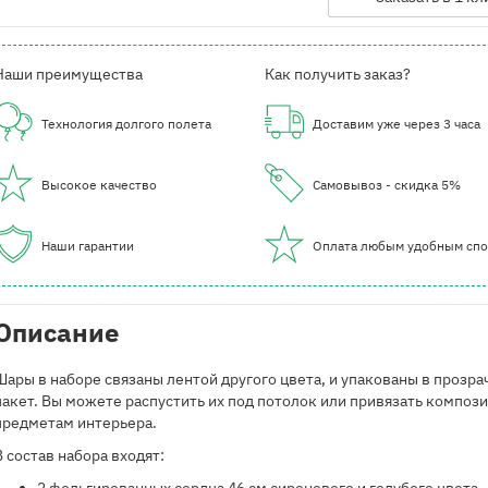
Наши преимущества
Как получить заказ?
Технология долгого полета
Доставим уже через 3 часа
Высокое качество
Самовывоз - скидка 5%
Наши гарантии
Оплата любым удобным сп
Описание
Шары в наборе связаны лентой другого цвета, и упакованы в прозр
пакет. Вы можете распустить их под потолок или привязать композ
предметам интерьера.
В состав набора входят: