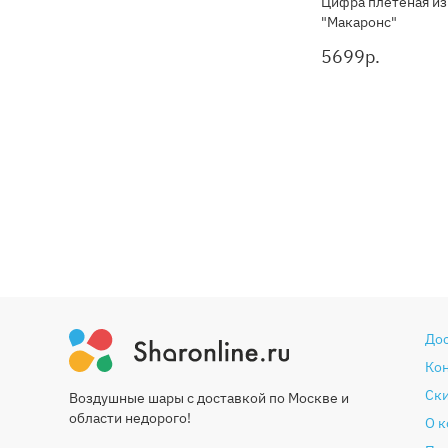
Цифра плетеная из
"Макаронс"
5699
р.
До
Ко
Ски
Воздушные шары с доставкой по Москве и
области недорого!
О 