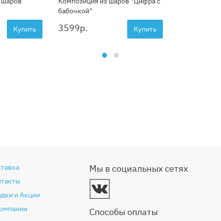
 шаров
Композиция из шаров "Цифра с
бабочкой"
3599
р.
Купить
Купить
ставка
Мы в социальных сетях
нтакты
дки и Акции
компании
Способы оплаты