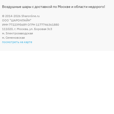
Воздушные шары с доставкой по Москве и области недорого!
© 2014-2026
Sharonline.ru
ООО "ШАРОНЛАЙН"
ИНН 7722395689 ОГРН 1177746361880
111020
,
г. Москва
,
ул. Боровая 3c3
м. Электрозаводская
м. Семеновская
посмотреть на карте
Мы в социальных сетях
Способы оплаты
+7 (495) 215-56-05
КРУГЛОСУТОЧНО 24/7
заказать звонок