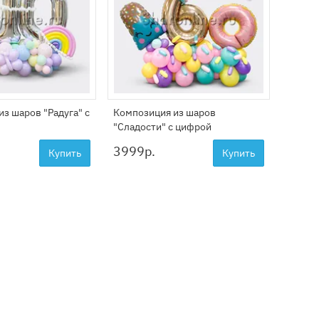
з шаров "Радуга" с
Композиция из шаров
Композ
"Сладости" с цифрой
цифро
3999
р.
2999
Купить
Купить