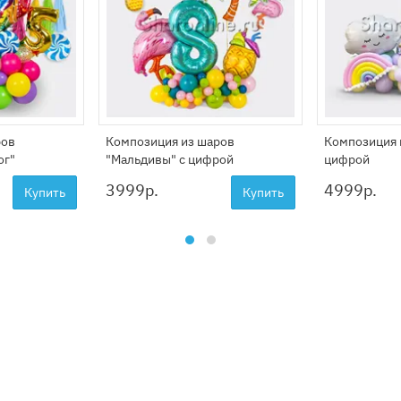
ров
Композиция из шаров
Композиция и
ог"
"Мальдивы" с цифрой
цифрой
3999
р.
4999
р.
Купить
Купить