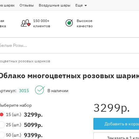
на шарах
Отзывы
Воздушные шары
Еще
ая
150 000+
Высокое
вка
клиентов
качество
гоцветных розовых шариков
Облако многоцветных розовых шари
Артикул:
3015
В наличии
3299
р.
Выберите набор
3299
р.
15
(шт.)
Добавить в корз
5099
р.
25
(шт.)
9399
р.
50
(шт.)
Заказать в 1 кл