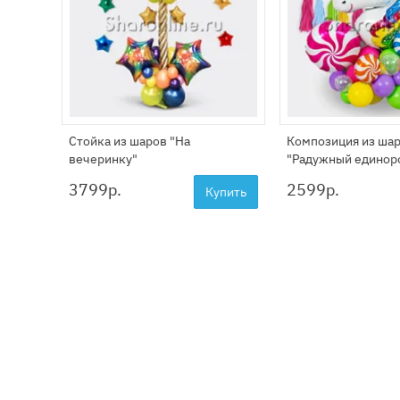
Стойка из шаров "На
Композиция из ша
вечеринку"
"Радужный единор
3799
р.
2599
р.
Купить