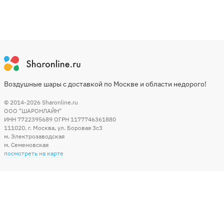
Воздушные шары с доставкой по Москве и области недорого!
© 2014-2026
Sharonline.ru
ООО "ШАРОНЛАЙН"
ИНН 7722395689 ОГРН 1177746361880
111020
,
г. Москва
,
ул. Боровая 3c3
м. Электрозаводская
м. Семеновская
посмотреть на карте
Мы в социальных сетях
Способы оплаты