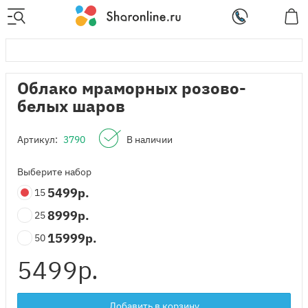
Облако мраморных розово-
белых шаров
Артикул:
3790
В наличии
Выберите набор
5499
р.
15
8999
р.
25
15999
р.
50
5499
р.
Добавить в корзину