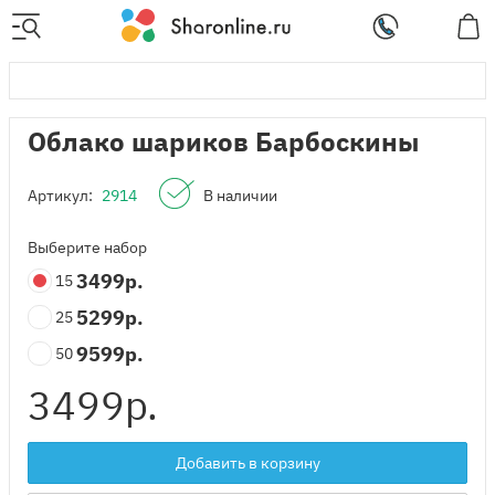
Облако шариков Барбоскины
Артикул:
2914
В наличии
Выберите набор
3499
р.
15
5299
р.
25
9599
р.
50
3499
р.
Добавить в корзину