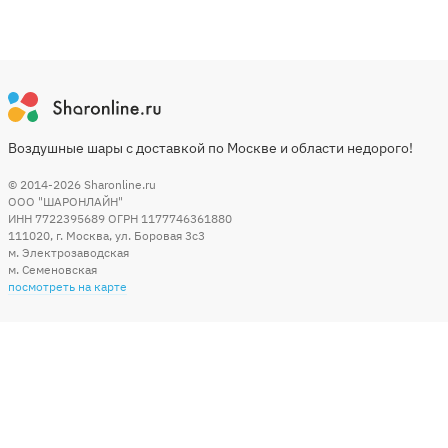
Воздушные шары с доставкой по Москве и области недорого!
© 2014-2026
Sharonline.ru
ООО "ШАРОНЛАЙН"
ИНН 7722395689 ОГРН 1177746361880
111020
,
г. Москва
,
ул. Боровая 3c3
м. Электрозаводская
м. Семеновская
посмотреть на карте
Мы в социальных сетях
Способы оплаты