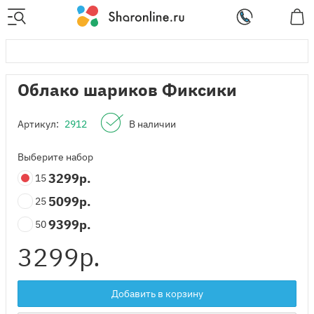
Облако шариков Фиксики
Артикул:
2912
В наличии
Выберите набор
3299
р.
15
5099
р.
25
9399
р.
50
3299
р.
Добавить в корзину