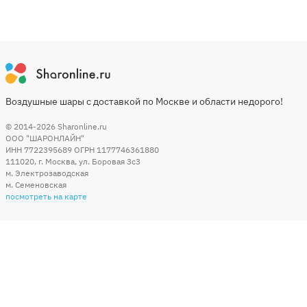
Воздушные шары с доставкой по Москве и области недорого!
© 2014-2026
Sharonline.ru
ООО "ШАРОНЛАЙН"
ИНН 7722395689 ОГРН 1177746361880
111020
,
г. Москва
,
ул. Боровая 3c3
м. Электрозаводская
м. Семеновская
посмотреть на карте
Мы в социальных сетях
Способы оплаты