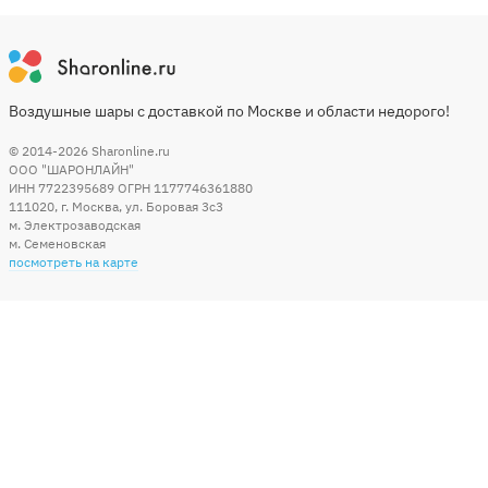
Воздушные шары с доставкой по Москве и области недорого!
© 2014-2026
Sharonline.ru
ООО "ШАРОНЛАЙН"
ИНН 7722395689 ОГРН 1177746361880
111020
,
г. Москва
,
ул. Боровая 3c3
м. Электрозаводская
м. Семеновская
посмотреть на карте
Мы в социальных сетях
Способы оплаты