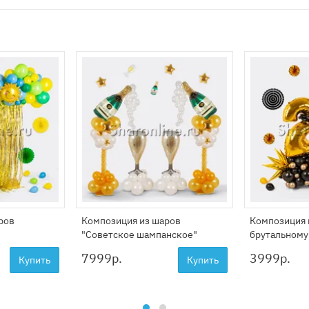
ров
Композиция из шаров
Композиция 
"Советское шампанское"
брутальному
7999
р.
3999
р.
Купить
Купить