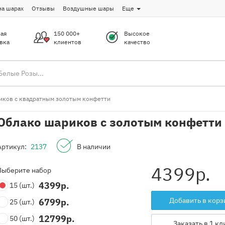
на шарах
Отзывы
Воздушные шары
Еще
ая
150 000+
Высокое
вка
клиентов
качество
иков с квадратным золотым конфетти
Облако шариков с золотым конфетти
Артикул:
2137
В наличии
4399
р.
Выберите набор
4399
р.
15
(шт.)
Добавить в корз
6799
р.
25
(шт.)
12799
р.
50
(шт.)
Заказать в 1 кл