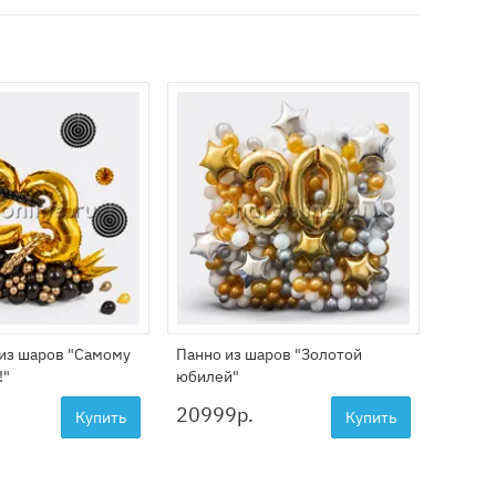
из шаров "Самому
Панно из шаров "Золотой
Компо
!"
юбилей"
"Стиль
20999
р.
4599
Купить
Купить