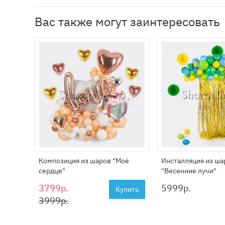
Вас также могут заинтересовать
Композиция из шаров "Моё
Инсталляция из ша
сердце"
"Весенние лучи"
3799р.
5999
р.
Купить
3999р.