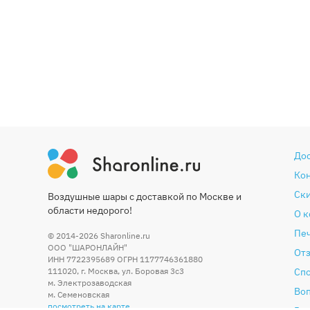
До
Ко
Ски
Воздушные шары с доставкой по Москве и
области недорого!
О 
Печ
© 2014-2026
Sharonline.ru
ООО "ШАРОНЛАЙН"
От
ИНН 7722395689 ОГРН 1177746361880
111020
,
г. Москва
,
ул. Боровая 3c3
Сп
м. Электрозаводская
Во
м. Семеновская
посмотреть на карте