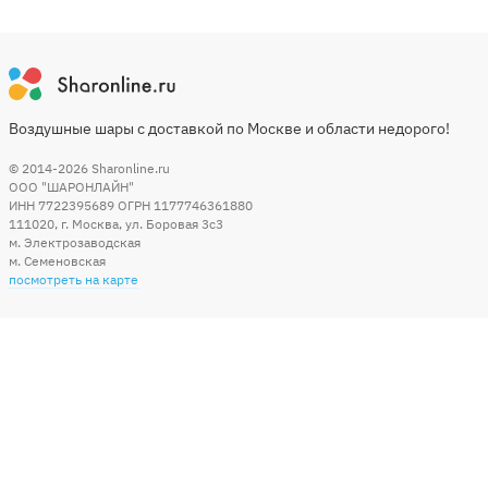
Воздушные шары с доставкой по Москве и области недорого!
© 2014-2026
Sharonline.ru
ООО "ШАРОНЛАЙН"
ИНН 7722395689 ОГРН 1177746361880
111020
,
г. Москва
,
ул. Боровая 3c3
м. Электрозаводская
м. Семеновская
посмотреть на карте
Мы в социальных сетях
Способы оплаты