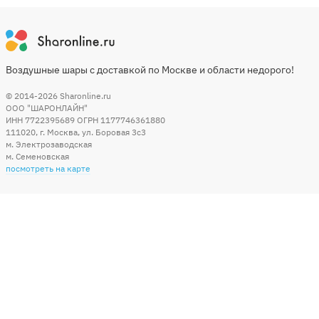
Воздушные шары с доставкой по Москве и области недорого!
© 2014-2026
Sharonline.ru
ООО "ШАРОНЛАЙН"
ИНН 7722395689 ОГРН 1177746361880
111020
,
г. Москва
,
ул. Боровая 3c3
м. Электрозаводская
м. Семеновская
посмотреть на карте
Мы в социальных сетях
Способы оплаты