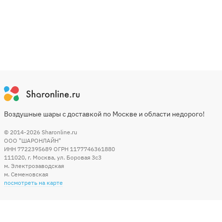
Воздушные шары с доставкой по Москве и области недорого!
© 2014-2026
Sharonline.ru
ООО "ШАРОНЛАЙН"
ИНН 7722395689 ОГРН 1177746361880
111020
,
г. Москва
,
ул. Боровая 3c3
м. Электрозаводская
м. Семеновская
посмотреть на карте
Мы в социальных сетях