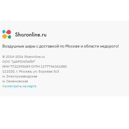
Воздушные шары с доставкой по Москве и области недорого!
© 2014-2026
Sharonline.ru
ООО "ШАРОНЛАЙН"
ИНН 7722395689 ОГРН 1177746361880
111020
,
г. Москва
,
ул. Боровая 3c3
м. Электрозаводская
м. Семеновская
посмотреть на карте
Мы в социальных сетях
Способы оплаты