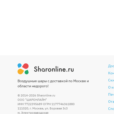
До
Ко
Ски
Воздушные шары с доставкой по Москве и
области недорого!
О 
Печ
© 2014-2026
Sharonline.ru
ООО "ШАРОНЛАЙН"
От
ИНН 7722395689 ОГРН 1177746361880
111020
,
г. Москва
,
ул. Боровая 3c3
Сп
м. Электрозаводская