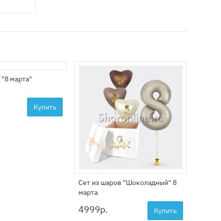
 "8 марта"
Фигура
2999
Купить
Сет из шаров "Шоколадный" 8
марта
4999
р.
Купить