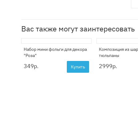
Вас также могут заинтересовать
Набор мини фольги для декора
Композиция из шар
"Роза"
тюльпаны
349
р.
2999
р.
Купить