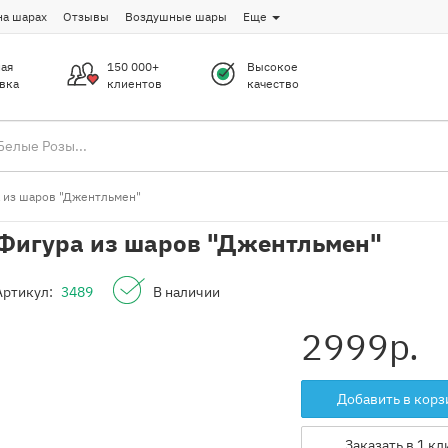
на шарах
Отзывы
Воздушные шары
Еще
ая
150 000+
Высокое
вка
клиентов
качество
 из шаров "Джентльмен"
Фигура из шаров "Джентльмен"
Артикул:
3489
В наличии
2999
р.
Добавить в корз
Заказать в 1 кл