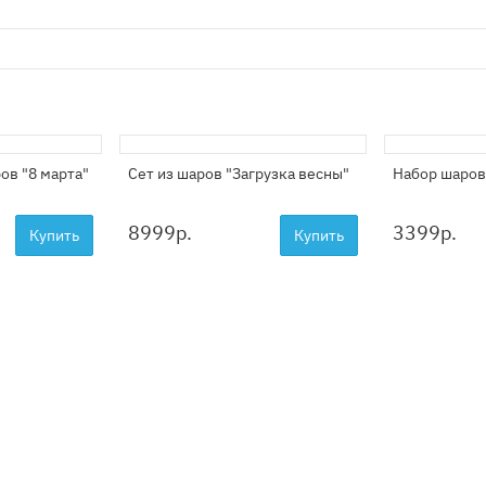
ов "8 марта"
Сет из шаров "Загрузка весны"
Набор шаров
8999
р.
3399
р.
Купить
Купить