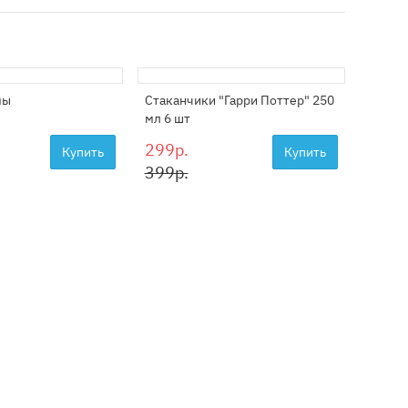
мы
Стаканчики "Гарри Поттер" 250
Композ
мл 6 шт
Потте
299р.
2999
Купить
Купить
399р.