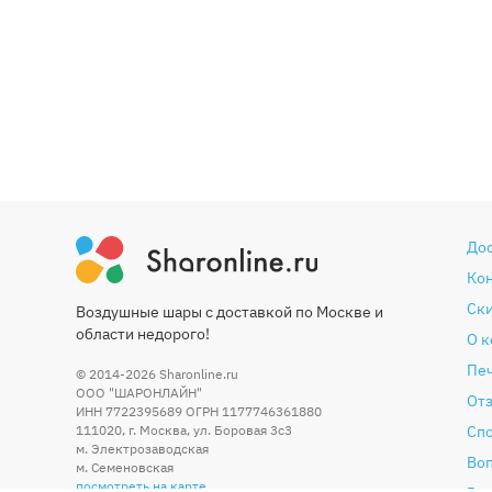
До
Ко
Ски
Воздушные шары с доставкой по Москве и
области недорого!
О 
Печ
© 2014-2026
Sharonline.ru
ООО "ШАРОНЛАЙН"
От
ИНН 7722395689 ОГРН 1177746361880
111020
,
г. Москва
,
ул. Боровая 3c3
Сп
м. Электрозаводская
Во
м. Семеновская
посмотреть на карте