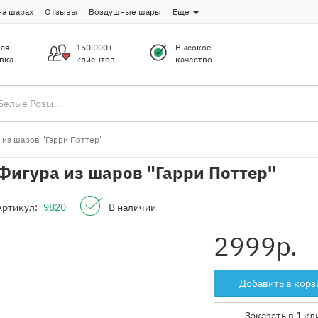
на шарах
Отзывы
Воздушные шары
Еще
ая
150 000+
Высокое
вка
клиентов
качество
 из шаров "Гарри Поттер"
Фигура из шаров "Гарри Поттер"
Артикул:
9820
В наличии
2999
р.
Добавить в корз
Заказать в 1 кл