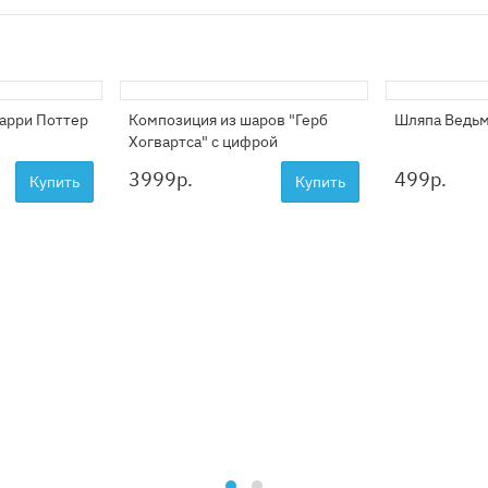
Гарри Поттер
Композиция из шаров "Герб
Шляпа Ведь
Хогвартса" с цифрой
3999
р.
499
р.
Купить
Купить