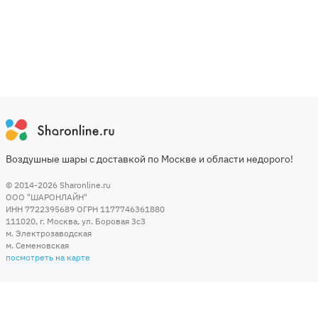
Воздушные шары с доставкой по Москве и области недорого!
© 2014-2026
Sharonline.ru
ООО "ШАРОНЛАЙН"
ИНН 7722395689 ОГРН 1177746361880
111020
,
г. Москва
,
ул. Боровая 3c3
м. Электрозаводская
м. Семеновская
посмотреть на карте
Мы в социальных сетях