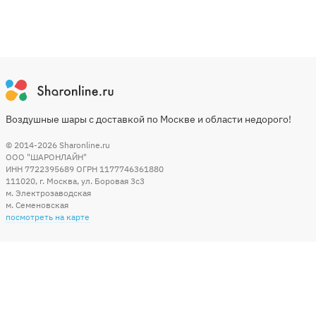
Воздушные шары с доставкой по Москве и области недорого!
© 2014-2026
Sharonline.ru
ООО "ШАРОНЛАЙН"
ИНН 7722395689 ОГРН 1177746361880
111020
,
г. Москва
,
ул. Боровая 3c3
м. Электрозаводская
м. Семеновская
посмотреть на карте
Мы в социальных сетях
Способы оплаты