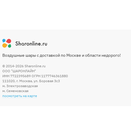
Воздушные шары с доставкой по Москве и области недорого!
© 2014-2026
Sharonline.ru
ООО "ШАРОНЛАЙН"
ИНН 7722395689 ОГРН 1177746361880
111020
,
г. Москва
,
ул. Боровая 3c3
м. Электрозаводская
м. Семеновская
посмотреть на карте
Мы в социальных сетях