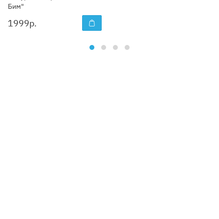
Бим"
1999
р.